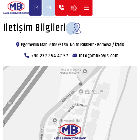
TR
EN
İletişim Bilgileri
Egemenlik Mah. 6106/51 Sk. No:10 Işıkkent - Bornova / İZMİR
+90 232 254 47 57
info@mbkayis.com